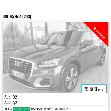
OGŁOSZENIA (203)
Sprzedany
79 500
PLN
Audi Q2
Audi Q2
1.4
Benzyna
KM 150
2016
109211