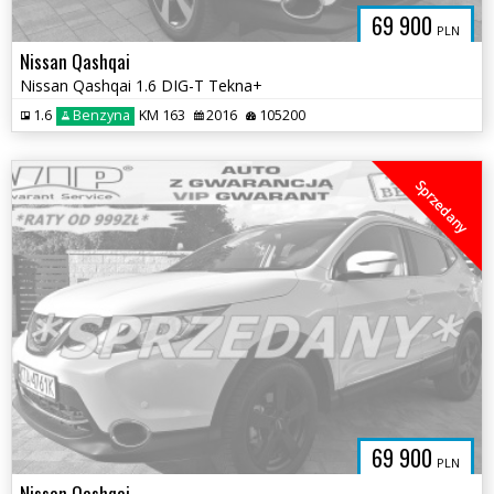
69 900
PLN
Nissan Qashqai
Nissan Qashqai 1.6 DIG-T Tekna+
1.6
Benzyna
KM 163
2016
105200
Sprzedany
69 900
PLN
Nissan Qashqai