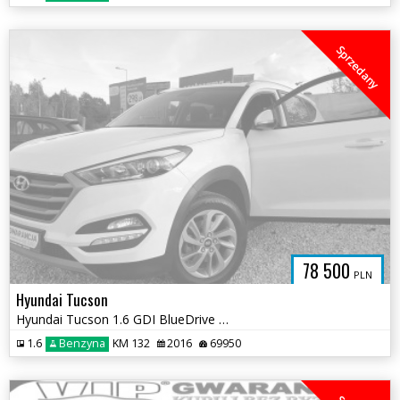
Sprzedany
78 500
PLN
Hyundai Tucson
Hyundai Tucson 1.6 GDI BlueDrive Style 2WD
1.6
Benzyna
KM 132
2016
69950