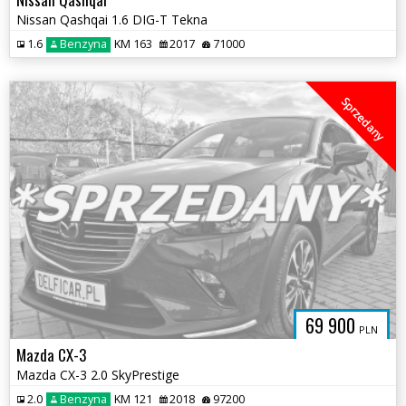
Nissan Qashqai 1.6 DIG-T Tekna
1.6
Benzyna
KM 163
2017
71000
Sprzedany
69 900
PLN
Mazda CX-3
Mazda CX-3 2.0 SkyPrestige
2.0
Benzyna
KM 121
2018
97200