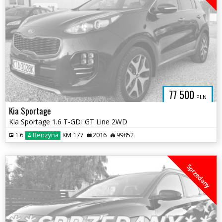
77 500
PLN
Kia Sportage
Kia Sportage 1.6 T-GDI GT Line 2WD
1.6
Benzyna
KM 177
2016
99852
Sprzedany