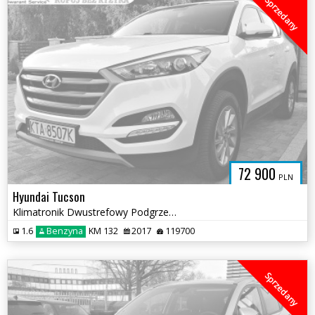
Sprzedany
72 900
PLN
Hyundai Tucson
Klimatronik Dwustrefowy Podgrzewana Kierownica Tempomat
1.6
Benzyna
KM 132
2017
119700
Sprzedany