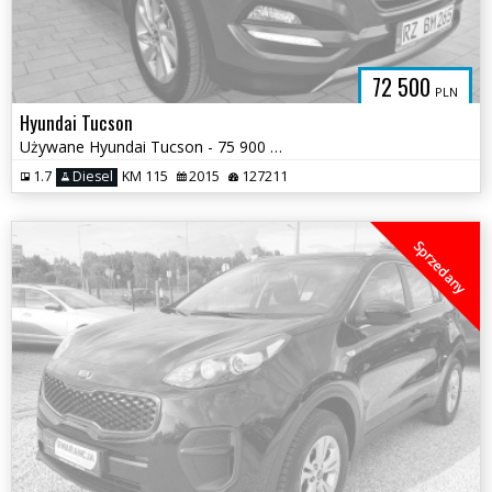
72 500
PLN
Hyundai Tucson
Używane Hyundai Tucson - 75 900 PLN, 127 211 km - Otomoto
1.7
Diesel
KM 115
2015
127211
Sprzedany