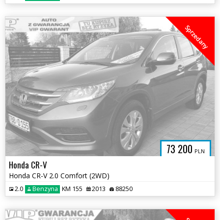
Sprzedany
73 200
PLN
Honda CR-V
Honda CR-V 2.0 Comfort (2WD)
2.0
Benzyna
KM 155
2013
88250