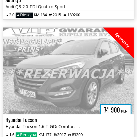
Audi Q3 2.0 TDI Quattro Sport
2.0
Diesel
KM 184
2015
189200
Sprzedany
74 900
PLN
Hyundai Tucson
Hyundai Tucson 1.6 T-GDi Comfort 2WD
1.6
Benzyna
KM 177
2017
83200