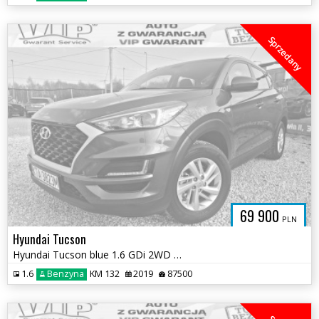
Sprzedany
69 900
PLN
Hyundai Tucson
Hyundai Tucson blue 1.6 GDi 2WD Navi
1.6
Benzyna
KM 132
2019
87500