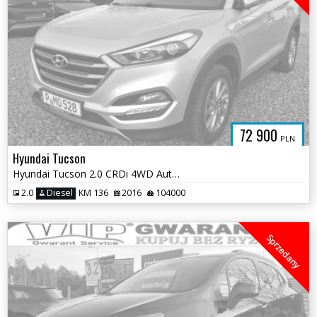
72 900
PLN
Hyundai Tucson
Hyundai Tucson 2.0 CRDi 4WD Automatik Advantage
2.0
Diesel
KM 136
2016
104000
Sprzedany