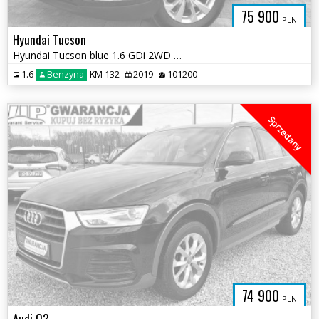
75 900
PLN
Hyundai Tucson
Hyundai Tucson blue 1.6 GDi 2WD Navi
1.6
Benzyna
KM 132
2019
101200
Sprzedany
74 900
PLN
Audi Q3