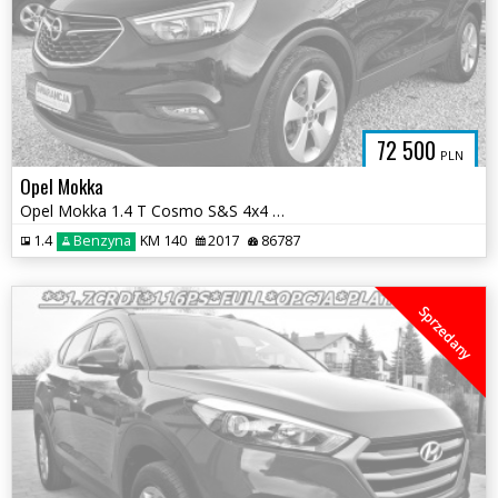
72 500
PLN
Opel Mokka
Opel Mokka 1.4 T Cosmo S&S 4x4 EU6
1.4
Benzyna
KM 140
2017
86787
Sprzedany