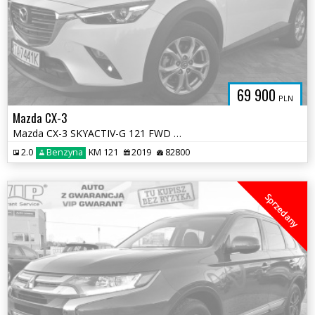
69 900
PLN
Mazda CX-3
Mazda CX-3 SKYACTIV-G 121 FWD Sports-Line
2.0
Benzyna
KM 121
2019
82800
Sprzedany