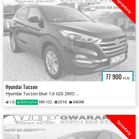
Sprzedany
77 900
PLN
Hyundai Tucson
Hyundai Tucson blue 1.6 GDi 2WD Navi
1.6
Benzyna
KM 132
2016
64048
Sprzedany