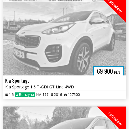
Sprzedany
69 900
PLN
Kia Sportage
Kia Sportage 1.6 T-GDI GT Line 4WD
1.6
Benzyna
KM 177
2016
127500
Sprzedany