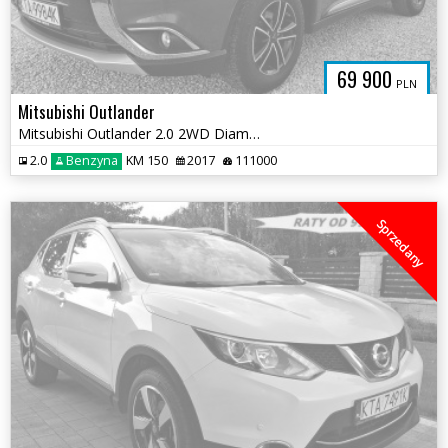
69 900
PLN
Mitsubishi Outlander
Mitsubishi Outlander 2.0 2WD Diamant Edition
2.0
Benzyna
KM 150
2017
111000
Sprzedany