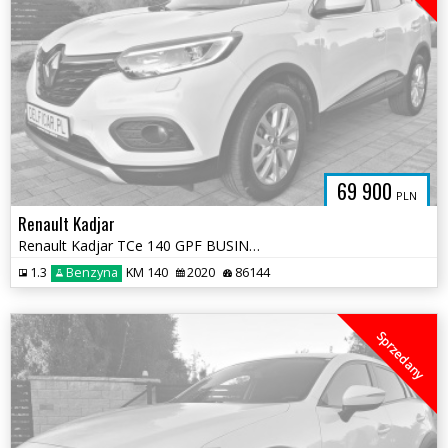
69 900
PLN
Renault Kadjar
Renault Kadjar TCe 140 GPF BUSINESS EDITION
1.3
Benzyna
KM 140
2020
86144
Sprzedany