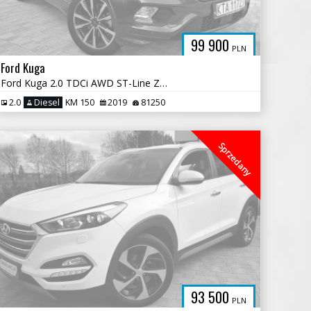
99 900
PLN
Ford Kuga
Ford Kuga 2.0 TDCi AWD ST-Line Zarejestrowany
2.0
Diesel
KM 150
2019
81250
Sprzedany
93 500
PLN