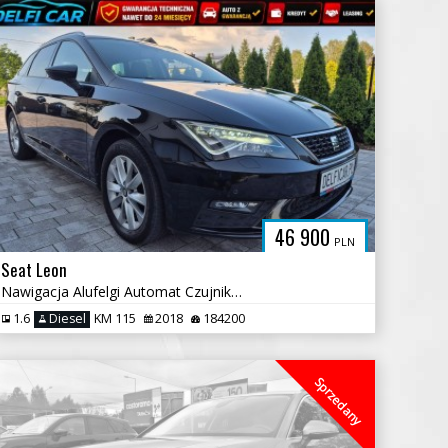
46 900
PLN
Seat Leon
Nawigacja Alufelgi Automat Czujniki Cofania
1.6
Diesel
KM 115
2018
184200
Sprzedany