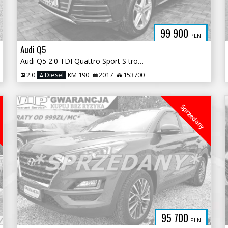
99 900
PLN
Audi Q5
Audi Q5 2.0 TDI Quattro Sport S tronic
2.0
Diesel
KM 190
2017
153700
Sprzedany
95 700
PLN