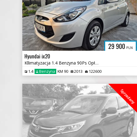
29 900
PLN
Hyundai ix20
Kllimatyzacja 1.4 Benzyna 90Ps Opłacony
1.4
Benzyna
KM 90
2013
122600
Sprzedany