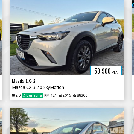
59 900
PLN
Mazda CX-3
Mazda CX-3 2.0 SkyMotion
2.0
Benzyna
KM 121
2016
88300