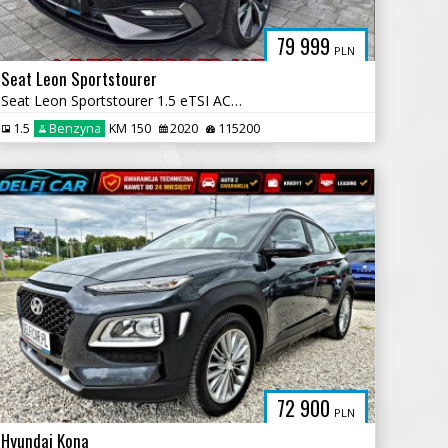
79 999
PLN
Seat Leon Sportstourer
Seat Leon Sportstourer 1.5 eTSI ACT OPF DSG FR Plus
1.5
Benzyna
KM 150
2020
115200
72 900
PLN
Hyundai Kona