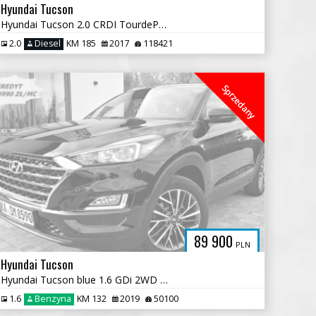
Hyundai Tucson
Hyundai Tucson 2.0 CRDI TourdePologne 4WD
2.0
Diesel
KM 185
2017
118421
Sprzedany
89 900
PLN
Hyundai Tucson
Hyundai Tucson blue 1.6 GDi 2WD Navi
1.6
Benzyna
KM 132
2019
50100