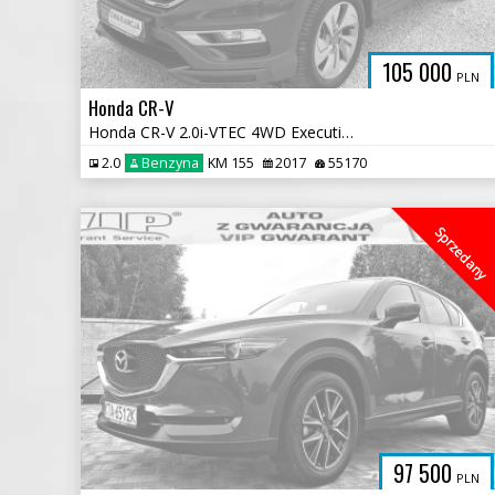
105 000
PLN
Honda CR-V
Honda CR-V 2.0i-VTEC 4WD Executive
2.0
Benzyna
KM 155
2017
55170
Sprzedany
97 500
PLN