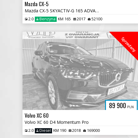
Mazda CX-5
Mazda CX-5 SKYACTIV-G 165 ADVANTAGE
2.0
Benzyna
KM 165
2017
52100
Sprzedany
89 900
PLN
Volvo XC 60
Volvo XC 60 D4 Momentum Pro
2.0
Diesel
KM 190
2018
169000