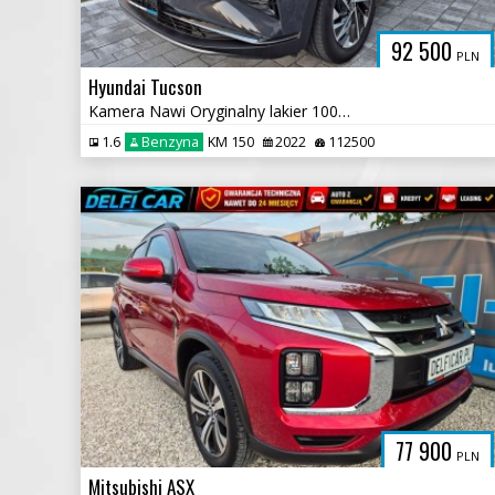
92 500
PLN
Hyundai Tucson
Kamera Nawi Oryginalny lakier 100% Bezwypadkowy
1.6
Benzyna
KM 150
2022
112500
77 900
PLN
Mitsubishi ASX