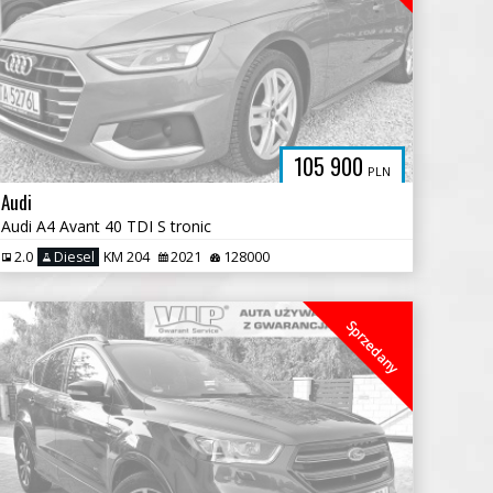
105 900
PLN
Audi
Audi A4 Avant 40 TDI S tronic
2.0
Diesel
KM 204
2021
128000
Sprzedany