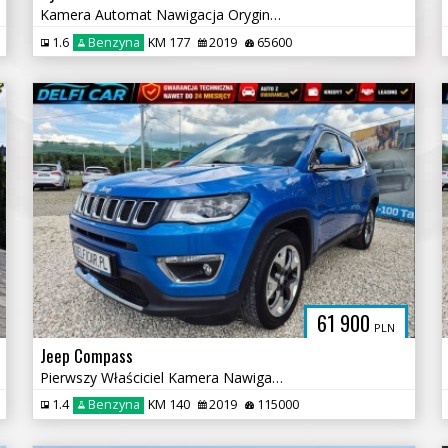
Kamera Automat Nawigacja Oryginalny Lakier
1.6
Benzyna
KM 177
2019
65600
61 900
PLN
Jeep Compass
Pierwszy Właściciel Kamera Nawigacja Car Play
1.4
Benzyna
KM 140
2019
115000