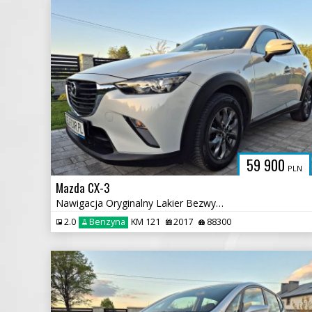
59 900
PLN
Mazda CX-3
Nawigacja Oryginalny Lakier Bezwypadkowy
2.0
Benzyna
KM 121
2017
88300