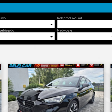
liwo
Rok produkcji od
zebieg do
Nadwozie