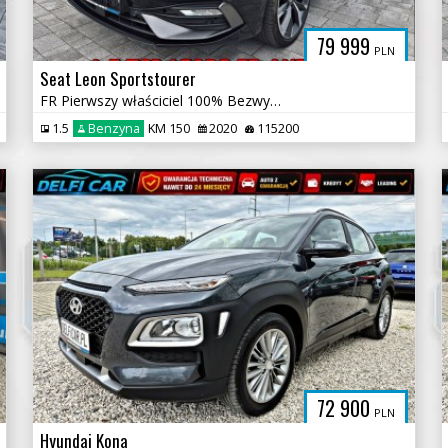
79 999
PLN
Seat Leon Sportstourer
FR Pierwszy właściciel 100% Bezwypadkowy Automat
1.5
Benzyna
KM 150
2020
115200
72 900
PLN
Hyundai Kona