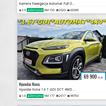
Kamera Nawigacja Automat Full Opcja Ledy Car Play
2.0
Benzyna
KM 150
2020
63000
69 900
PLN
Hyundai Kona
Hyundai Kona 1.6 T-GDI DCT 4WD Premium
1.6
Benzyna
KM 177
2017
99750