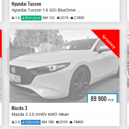
Hyundai Tucson
Hyundai Tucson 1.6 GDI BlueDrive Comfort 2WD
1.6
Benzyna
KM 132
2019
21800
Sprzedany
89 900
PLN
Mazda 3
Mazda 3 2.0 mHEV AWD Hikari
2.0
Hybryda
KM 180
2019
74800