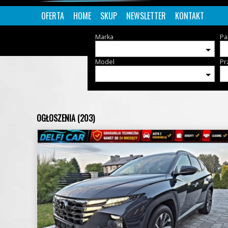
OFERTA
HOME
SKUP
NEWSLETTER
KONTAKT
Marka
Pa
Model
Pr
OGŁOSZENIA (203)