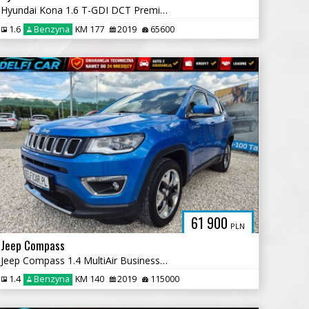
Hyundai Kona 1.6 T-GDI DCT Premium
1.6
Benzyna
KM 177
2019
65600
61 900
PLN
Jeep Compass
Jeep Compass 1.4 MultiAir Business Line
1.4
Benzyna
KM 140
2019
115000