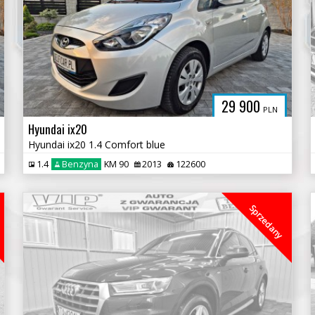
29 900
PLN
Hyundai ix20
Hyundai ix20 1.4 Comfort blue
1.4
Benzyna
KM 90
2013
122600
Sprzedany