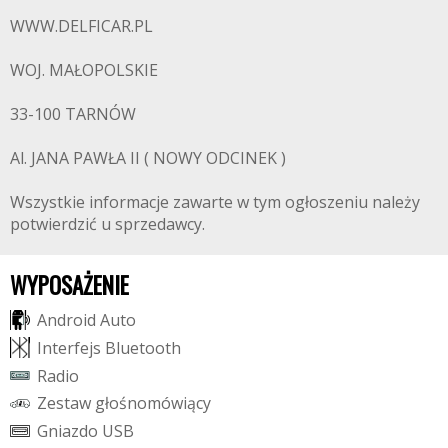
WWW.DELFICAR.PL
WOJ. MAŁOPOLSKIE
33-100 TARNÓW
Al. JANA PAWŁA II ( NOWY ODCINEK )
Wszystkie informacje zawarte w tym ogłoszeniu należy
potwierdzić u sprzedawcy.
WYPOSAŻENIE
A
n
d
r
o
i
d
A
u
t
o
I
n
t
e
r
f
e
j
s
B
l
u
e
t
o
o
t
h
R
a
d
i
o
Z
e
s
t
a
w
g
ł
o
ś
n
o
m
ó
w
i
ą
c
y
G
n
i
a
z
d
o
U
S
B