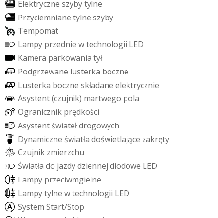
E
l
e
k
t
r
y
c
z
n
e
s
z
y
b
y
t
y
l
n
e
P
r
z
y
c
i
e
m
n
i
a
n
e
t
y
l
n
e
s
z
y
b
y
T
e
m
p
o
m
a
t
L
a
m
p
y
p
r
z
e
d
n
i
e
w
t
e
c
h
n
o
l
o
g
i
i
L
E
D
K
a
m
e
r
a
p
a
r
k
o
w
a
n
i
a
t
y
ł
P
o
d
g
r
z
e
w
a
n
e
l
u
s
t
e
r
k
a
b
o
c
z
n
e
L
u
s
t
e
r
k
a
b
o
c
z
n
e
s
k
ł
a
d
a
n
e
e
l
e
k
t
r
y
c
z
n
i
e
A
s
y
s
t
e
n
t
(
c
z
u
j
n
i
k
)
m
a
r
t
w
e
g
o
p
o
l
a
O
g
r
a
n
i
c
z
n
i
k
p
r
ę
d
k
o
ś
c
i
A
s
y
s
t
e
n
t
ś
w
i
a
t
e
ł
d
r
o
g
o
w
y
c
h
D
y
n
a
m
i
c
z
n
e
ś
w
i
a
t
ł
a
d
o
ś
w
i
e
t
l
a
j
ą
c
e
z
a
k
r
ę
t
y
C
z
u
j
n
i
k
z
m
i
e
r
z
c
h
u
Ś
w
i
a
t
ł
a
d
o
j
a
z
d
y
d
z
i
e
n
n
e
j
d
i
o
d
o
w
e
L
E
D
L
a
m
p
y
p
r
z
e
c
i
w
m
g
i
e
l
n
e
L
a
m
p
y
t
y
l
n
e
w
t
e
c
h
n
o
l
o
g
i
i
L
E
D
S
y
s
t
e
m
S
t
a
r
t
/
S
t
o
p