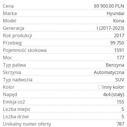
C
e
n
a
69 900.00 PLN
M
a
r
k
a
Hyundai
M
o
d
e
l
Kona
G
e
n
e
r
a
c
j
a
I (2017-2023)
R
o
k
p
r
o
d
u
k
c
j
i
2017
P
r
z
e
b
i
e
g
99 750
P
o
j
e
m
n
o
ś
ć
s
k
o
k
o
w
a
1591
M
o
c
177
T
y
p
p
a
l
i
w
a
Benzyna
S
k
r
z
y
n
i
a
Automatyczna
T
y
p
n
a
d
w
o
z
i
a
SUV
K
o
l
o
r
Inny kolor
N
a
p
ę
d
4x4 (stały)
E
m
i
s
j
a
c
o
2
155
L
i
c
z
b
a
m
i
e
j
s
c
5
L
i
c
z
b
a
d
r
z
w
i
5
U
n
i
k
a
l
n
y
n
u
m
e
r
o
f
e
r
t
y
787