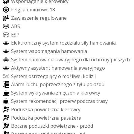
W
s
p
o
m
a
g
a
n
i
e
k
i
e
r
o
w
n
i
c
y
F
e
l
g
i
a
l
u
m
i
n
i
o
w
e
1
8
Z
a
w
i
e
s
z
e
n
i
e
r
e
g
u
l
o
w
a
n
e
A
B
S
E
S
P
E
l
e
k
t
r
o
n
i
c
z
n
y
s
y
s
t
e
m
r
o
z
d
z
i
a
ł
u
s
i
ł
y
h
a
m
o
w
a
n
i
a
S
y
s
t
e
m
w
s
p
o
m
a
g
a
n
i
a
h
a
m
o
w
a
n
i
a
S
y
s
t
e
m
h
a
m
o
w
a
n
i
a
a
w
a
r
y
j
n
e
g
o
d
l
a
o
c
h
r
o
n
y
p
i
e
s
z
y
c
h
A
k
t
y
w
n
y
a
s
y
s
t
e
n
t
h
a
m
o
w
a
n
i
a
a
w
a
r
y
j
n
e
g
o
S
y
s
t
e
m
o
s
t
r
z
e
g
a
j
ą
c
y
o
m
o
ż
l
i
w
e
j
k
o
l
i
z
j
i
A
l
a
r
m
r
u
c
h
u
p
o
p
r
z
e
c
z
n
e
g
o
z
t
y
ł
u
p
o
j
a
z
d
u
S
y
s
t
e
m
w
y
k
r
y
w
a
n
i
a
z
m
ę
c
z
e
n
i
a
k
i
e
r
o
w
c
y
S
y
s
t
e
m
r
e
k
o
m
e
n
d
a
c
j
i
p
r
z
e
r
w
p
o
d
c
z
a
s
t
r
a
s
y
P
o
d
u
s
z
k
a
p
o
w
i
e
t
r
z
n
a
k
i
e
r
o
w
c
y
P
o
d
u
s
z
k
a
p
o
w
i
e
t
r
z
n
a
p
a
s
a
ż
e
r
a
B
o
c
z
n
e
p
o
d
u
s
z
k
i
p
o
w
i
e
t
r
z
n
e
-
p
r
z
ó
d