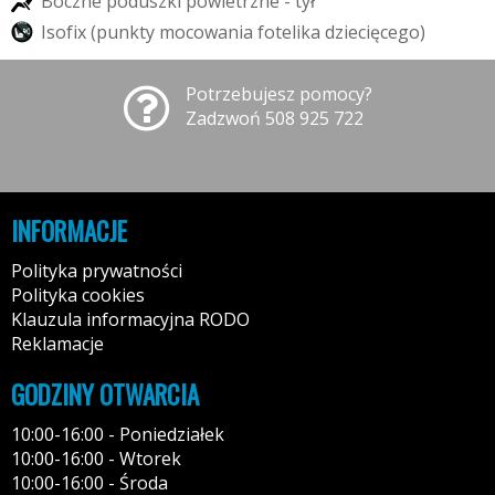
B
o
c
z
n
e
p
o
d
u
s
z
k
i
p
o
w
i
e
t
r
z
n
e
-
t
y
ł
I
s
o
f
i
x
(
p
u
n
k
t
y
m
o
c
o
w
a
n
i
a
f
o
t
e
l
i
k
a
d
z
i
e
c
i
ę
c
e
g
o
)
Potrzebujesz pomocy?
Zadzwoń 508 925 722
INFORMACJE
Polityka prywatności
Polityka cookies
Klauzula informacyjna RODO
Reklamacje
GODZINY OTWARCIA
10:00-16:00 - Poniedziałek
10:00-16:00 - Wtorek
10:00-16:00 - Środa