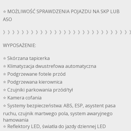
⭐️ MOŻLIWOŚĆ SPRAWDZENIA POJAZDU NA SKP LUB
ASO
》》》》》》》》》》》》》》》》》》》》》》》》》》》
WYPOSAŻENIE:
⭐️ Skórzana tapicerka
⭐️ Klimatyzacja dwustrefowa automatyczna
⭐️ Podgrzewane fotele przód
⭐️ Podgrzewana kierownica
⭐️ Czujniki parkowania przód/tył
⭐️ Kamera cofania
⭐️ Systemy bezpieczeństwa: ABS, ESP, asystent pasa
ruchu, czujnik martwego pola, system awaryjnego
hamowania
⭐️ Reflektory LED, światła do jazdy dziennej LED