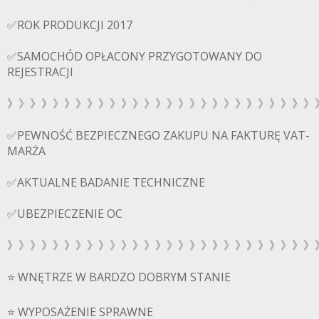
✅ROK PRODUKCJI 2017
✅SAMOCHÓD OPŁACONY PRZYGOTOWANY DO
REJESTRACJI
》》》》》》》》》》》》》》》》》》》》》》》》》》》
✅PEWNOŚĆ BEZPIECZNEGO ZAKUPU NA FAKTURĘ VAT-
MARŻA
✅AKTUALNE BADANIE TECHNICZNE
✅UBEZPIECZENIE OC
》》》》》》》》》》》》》》》》》》》》》》》》》》》
⭐️ WNĘTRZE W BARDZO DOBRYM STANIE
⭐️ WYPOSAŻENIE SPRAWNE