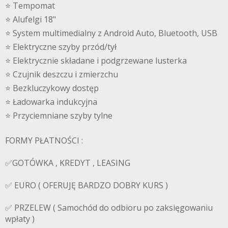
⭐️ Tempomat
⭐️ Alufelgi 18"
⭐️ System multimedialny z Android Auto, Bluetooth, USB
⭐️ Elektryczne szyby przód/tył
⭐️ Elektrycznie składane i podgrzewane lusterka
⭐️ Czujnik deszczu i zmierzchu
⭐️ Bezkluczykowy dostęp
⭐️ Ładowarka indukcyjna
⭐️ Przyciemniane szyby tylne
FORMY PŁATNOŚCI :
✅GOTÓWKA , KREDYT , LEASING
✅ EURO ( OFERUJĘ BARDZO DOBRY KURS )
✅ PRZELEW ( Samochód do odbioru po zaksięgowaniu
wpłaty )