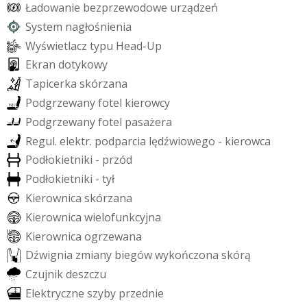
Ł
a
d
o
w
a
n
i
e
b
e
z
p
r
z
e
w
o
d
o
w
e
u
r
z
ą
d
z
e
ń
S
y
s
t
e
m
n
a
g
ł
o
ś
n
i
e
n
i
a
W
y
ś
w
i
e
t
l
a
c
z
t
y
p
u
H
e
a
d
-
U
p
E
k
r
a
n
d
o
t
y
k
o
w
y
T
a
p
i
c
e
r
k
a
s
k
ó
r
z
a
n
a
P
o
d
g
r
z
e
w
a
n
y
f
o
t
e
l
k
i
e
r
o
w
c
y
P
o
d
g
r
z
e
w
a
n
y
f
o
t
e
l
p
a
s
a
ż
e
r
a
R
e
g
u
l
.
e
l
e
k
t
r
.
p
o
d
p
a
r
c
i
a
l
ę
d
ź
w
i
o
w
e
g
o
-
k
i
e
r
o
w
c
a
P
o
d
ł
o
k
i
e
t
n
i
k
i
-
p
r
z
ó
d
P
o
d
ł
o
k
i
e
t
n
i
k
i
-
t
y
ł
K
i
e
r
o
w
n
i
c
a
s
k
ó
r
z
a
n
a
K
i
e
r
o
w
n
i
c
a
w
i
e
l
o
f
u
n
k
c
y
j
n
a
K
i
e
r
o
w
n
i
c
a
o
g
r
z
e
w
a
n
a
D
ź
w
i
g
n
i
a
z
m
i
a
n
y
b
i
e
g
ó
w
w
y
k
o
ń
c
z
o
n
a
s
k
ó
r
ą
C
z
u
j
n
i
k
d
e
s
z
c
z
u
E
l
e
k
t
r
y
c
z
n
e
s
z
y
b
y
p
r
z
e
d
n
i
e