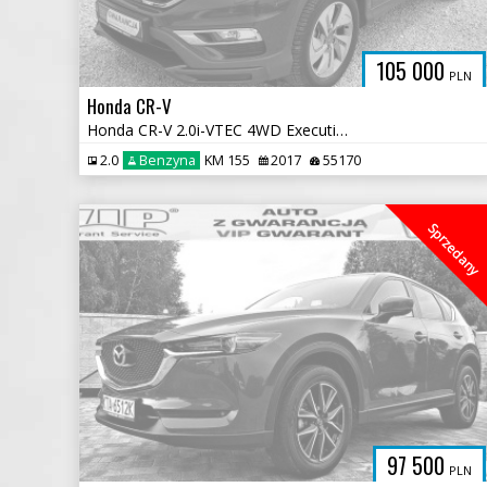
105 000
PLN
Honda CR-V
Honda CR-V 2.0i-VTEC 4WD Executive
2.0
Benzyna
KM 155
2017
55170
Sprzedany
97 500
PLN