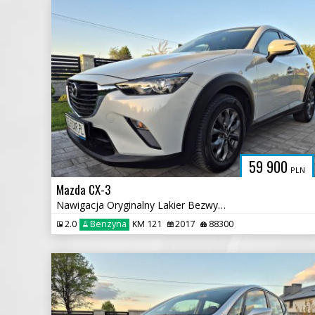
59 900
PLN
Mazda CX-3
Nawigacja Oryginalny Lakier Bezwypadkowy
2.0
Benzyna
KM 121
2017
88300