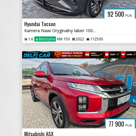
92 500
PLN
Hyundai Tucson
Kamera Nawi Oryginalny lakier 100% Bezwypadkowy
1.6
Benzyna
KM 150
2022
112500
77 900
PLN
Mitsubishi ASX