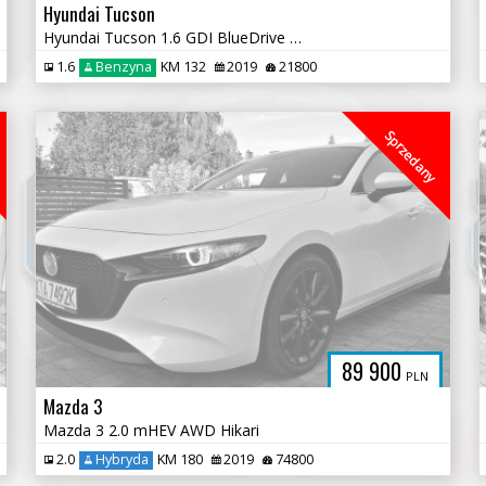
Hyundai Tucson
Hyundai Tucson 1.6 GDI BlueDrive Comfort 2WD
1.6
Benzyna
KM 132
2019
21800
Sprzedany
89 900
PLN
Mazda 3
Mazda 3 2.0 mHEV AWD Hikari
2.0
Hybryda
KM 180
2019
74800