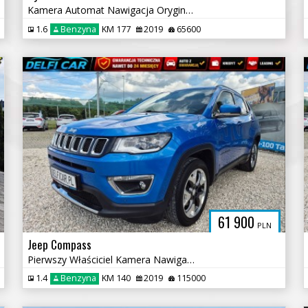
Kamera Automat Nawigacja Oryginalny Lakier
1.6
Benzyna
KM 177
2019
65600
61 900
PLN
Jeep Compass
Pierwszy Właściciel Kamera Nawigacja Car Play
1.4
Benzyna
KM 140
2019
115000