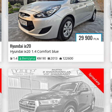
29 900
PLN
Hyundai ix20
Hyundai ix20 1.4 Comfort blue
1.4
Benzyna
KM 90
2013
122600
Sprzedany