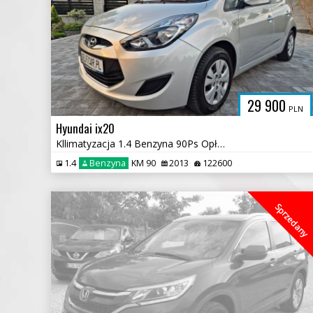
29 900
PLN
Hyundai ix20
Kllimatyzacja 1.4 Benzyna 90Ps Opłacony
1.4
Benzyna
KM 90
2013
122600
Sprzedany