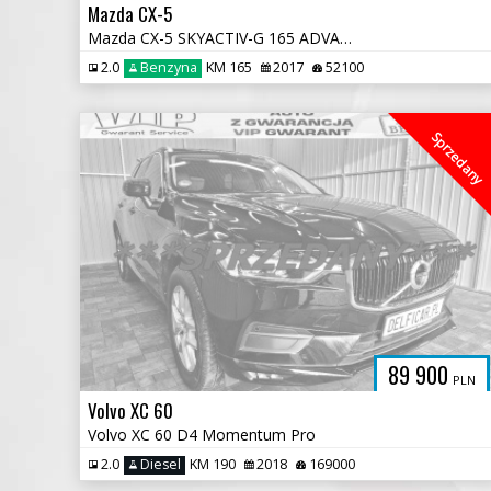
Mazda CX-5
Mazda CX-5 SKYACTIV-G 165 ADVANTAGE
2.0
Benzyna
KM 165
2017
52100
Sprzedany
89 900
PLN
Volvo XC 60
Volvo XC 60 D4 Momentum Pro
2.0
Diesel
KM 190
2018
169000