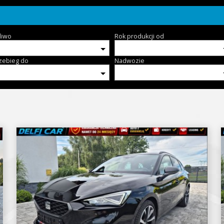
liwo
Rok produkcji od
zebieg do
Nadwozie