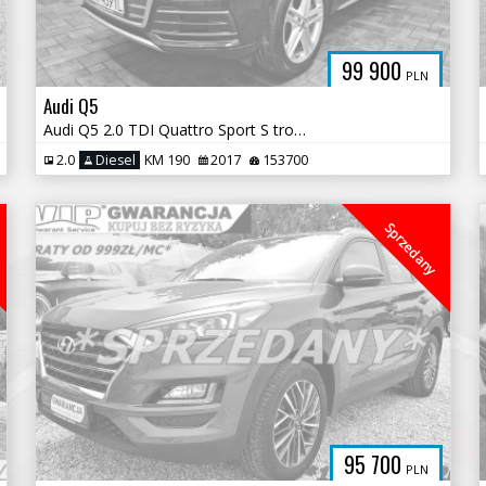
99 900
PLN
Audi Q5
Audi Q5 2.0 TDI Quattro Sport S tronic
2.0
Diesel
KM 190
2017
153700
Sprzedany
95 700
PLN