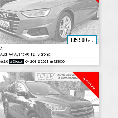
105 900
PLN
Audi
Audi A4 Avant 40 TDI S tronic
2.0
Diesel
KM 204
2021
128000
Sprzedany