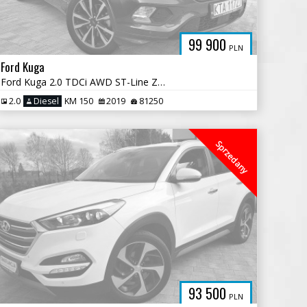
99 900
PLN
Ford Kuga
Ford Kuga 2.0 TDCi AWD ST-Line Zarejestrowany
2.0
Diesel
KM 150
2019
81250
Sprzedany
93 500
PLN