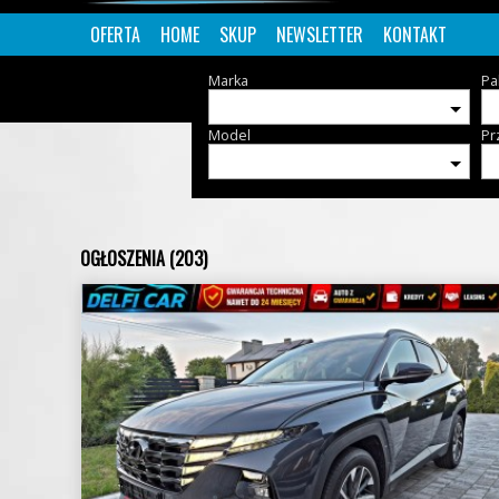
OFERTA
HOME
SKUP
NEWSLETTER
KONTAKT
Marka
Pa
Model
Pr
OGŁOSZENIA (203)