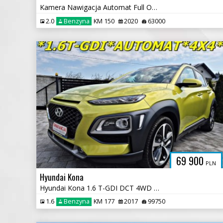
Kamera Nawigacja Automat Full Opcja Ledy Car Play
2.0
Benzyna
KM 150
2020
63000
69 900
PLN
Hyundai Kona
Hyundai Kona 1.6 T-GDI DCT 4WD Premium
1.6
Benzyna
KM 177
2017
99750