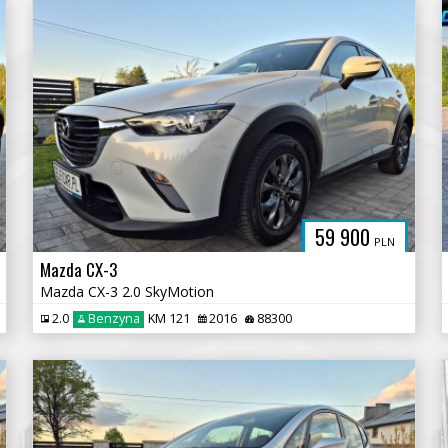
59 900
PLN
Mazda CX-3
Mazda CX-3 2.0 SkyMotion
2.0
Benzyna
KM 121
2016
88300