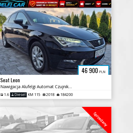
46 900
PLN
Seat Leon
Nawigacja Alufelgi Automat Czujniki Cofania
1.6
Diesel
KM 115
2018
184200
Sprzedany