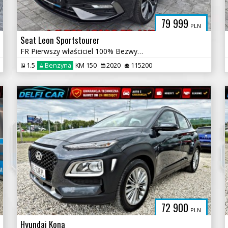
79 999
PLN
Seat Leon Sportstourer
FR Pierwszy właściciel 100% Bezwypadkowy Automat
1.5
Benzyna
KM 150
2020
115200
72 900
PLN
Hyundai Kona