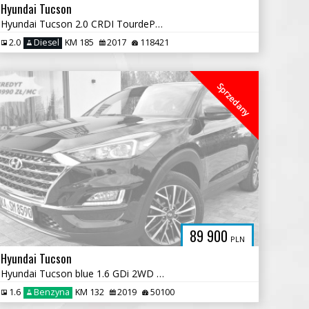
Hyundai Tucson
Hyundai Tucson 2.0 CRDI TourdePologne 4WD
2.0
Diesel
KM 185
2017
118421
Sprzedany
89 900
PLN
Hyundai Tucson
Hyundai Tucson blue 1.6 GDi 2WD Navi
1.6
Benzyna
KM 132
2019
50100