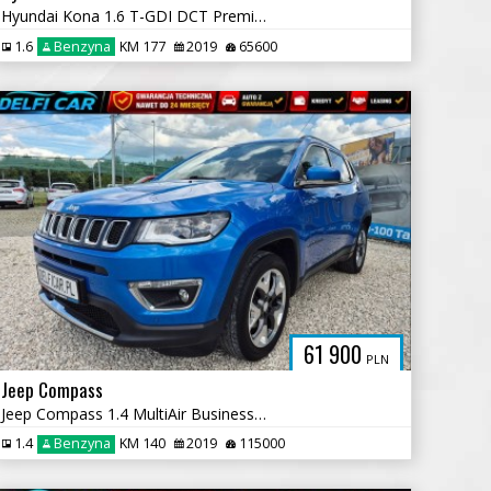
Hyundai Kona 1.6 T-GDI DCT Premium
1.6
Benzyna
KM 177
2019
65600
61 900
PLN
Jeep Compass
Jeep Compass 1.4 MultiAir Business Line
1.4
Benzyna
KM 140
2019
115000