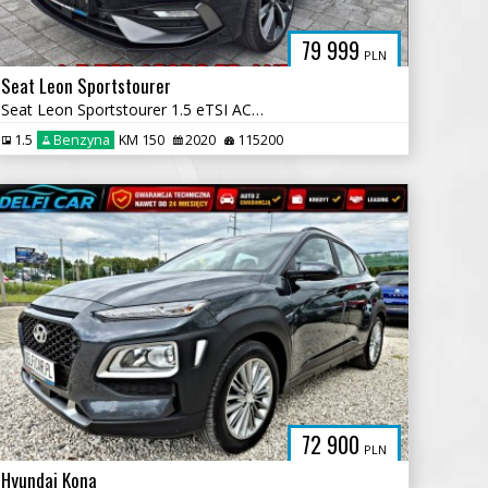
79 999
PLN
Seat Leon Sportstourer
Seat Leon Sportstourer 1.5 eTSI ACT OPF DSG FR Plus
1.5
Benzyna
KM 150
2020
115200
72 900
PLN
Hyundai Kona