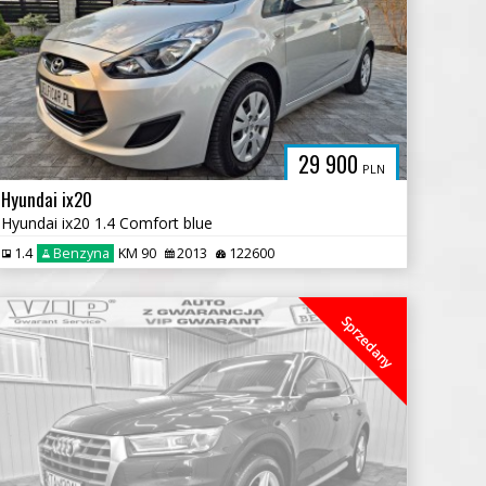
29 900
PLN
Hyundai ix20
Hyundai ix20 1.4 Comfort blue
1.4
Benzyna
KM 90
2013
122600
Sprzedany