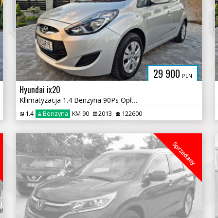
29 900
PLN
Hyundai ix20
Kllimatyzacja 1.4 Benzyna 90Ps Opłacony
1.4
Benzyna
KM 90
2013
122600
Sprzedany