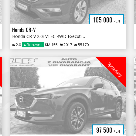
105 000
PLN
Honda CR-V
Honda CR-V 2.0i-VTEC 4WD Executive
2.0
Benzyna
KM 155
2017
55170
Sprzedany
97 500
PLN