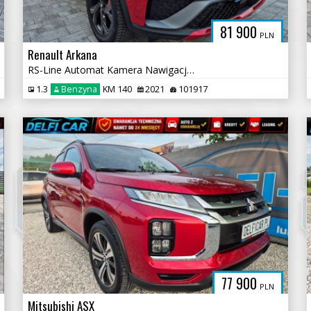
81 900
PLN
Renault Arkana
RS-Line Automat Kamera Nawigacja Ambiente
1.3
Benzyna
KM 140
2021
101917
77 900
PLN
Mitsubishi ASX