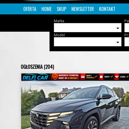
OFERTA
HOME
SKUP
NEWSLETTER
KONTAKT
Marka
Pa
Model
Pr
OGŁOSZENIA (204)