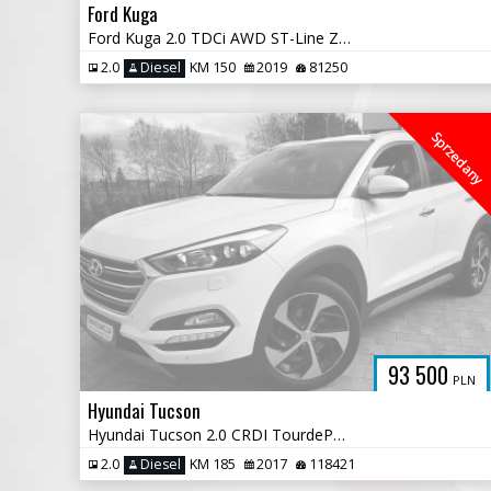
Ford Kuga
Ford Kuga 2.0 TDCi AWD ST-Line Zarejestrowany
2.0
Diesel
KM 150
2019
81250
Sprzedany
93 500
PLN
Hyundai Tucson
Hyundai Tucson 2.0 CRDI TourdePologne 4WD
2.0
Diesel
KM 185
2017
118421