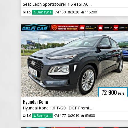
Seat Leon Sportstourer 1.5 eTSI ACT OPF DSG FR Plus
1.5
Benzyna
KM 150
2020
115200
72 900
PLN
Hyundai Kona
Hyundai Kona 1.6 T-GDI DCT Premium
1.6
Benzyna
KM 177
2019
65600