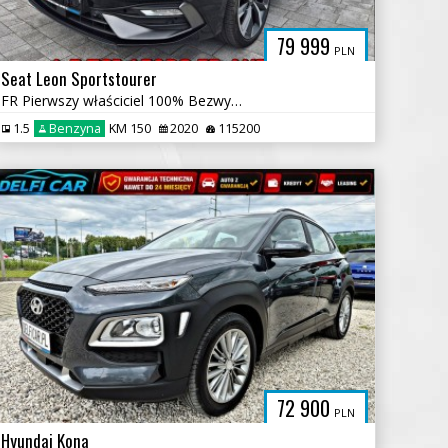
79 999
PLN
Seat Leon Sportstourer
FR Pierwszy właściciel 100% Bezwypadkowy Automat
1.5
Benzyna
KM 150
2020
115200
72 900
PLN
Hyundai Kona