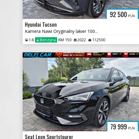
92 500
PLN
Hyundai Tucson
Kamera Nawi Oryginalny lakier 100% Bezwypadkowy
1.6
Benzyna
KM 150
2022
112500
79 999
PLN
Seat Leon Sportstourer