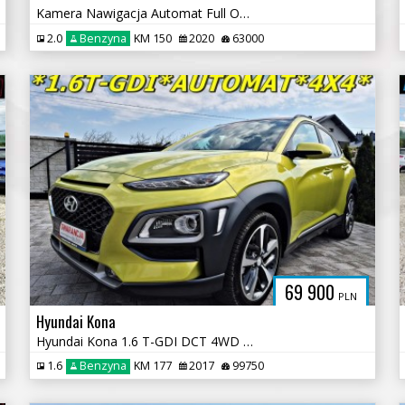
Kamera Nawigacja Automat Full Opcja Ledy Car Play
2.0
Benzyna
KM 150
2020
63000
69 900
PLN
Hyundai Kona
Hyundai Kona 1.6 T-GDI DCT 4WD Premium
1.6
Benzyna
KM 177
2017
99750