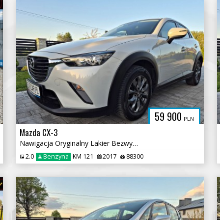
59 900
PLN
Mazda CX-3
Nawigacja Oryginalny Lakier Bezwypadkowy
2.0
Benzyna
KM 121
2017
88300