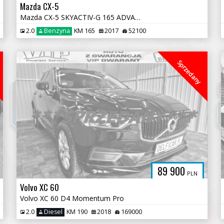
Mazda CX-5
Mazda CX-5 SKYACTIV-G 165 ADVANTAGE
2.0
Benzyna
KM 165
2017
52100
Sprzedany
89 900
PLN
Volvo XC 60
Volvo XC 60 D4 Momentum Pro
2.0
Diesel
KM 190
2018
169000