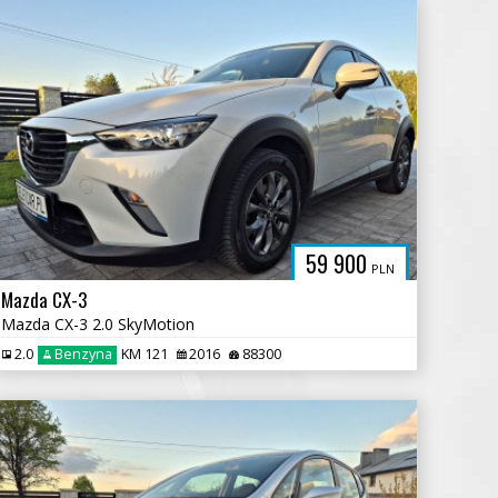
59 900
PLN
Mazda CX-3
Mazda CX-3 2.0 SkyMotion
2.0
Benzyna
KM 121
2016
88300