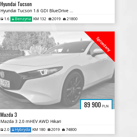
Hyundai Tucson
Hyundai Tucson 1.6 GDI BlueDrive Comfort 2WD
1.6
Benzyna
KM 132
2019
21800
Sprzedany
89 900
PLN
Mazda 3
Mazda 3 2.0 mHEV AWD Hikari
2.0
Hybryda
KM 180
2019
74800