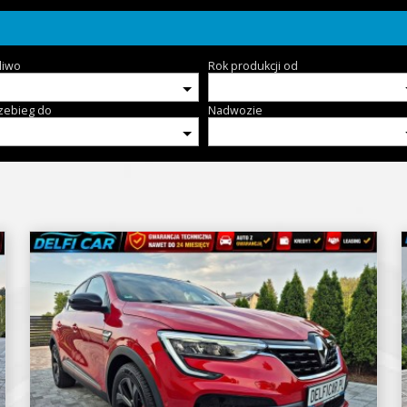
liwo
Rok produkcji od
zebieg do
Nadwozie