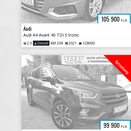
105 900
PLN
Audi
Audi A4 Avant 40 TDI S tronic
2.0
Diesel
KM 204
2021
128000
Sprzedany
99 900
PLN