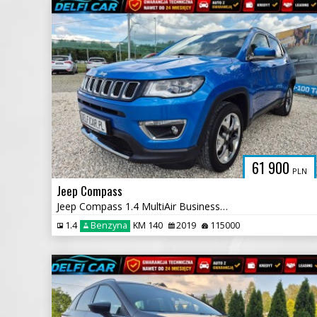
61 900
PLN
Jeep Compass
Jeep Compass 1.4 MultiAir Business Line
1.4
Benzyna
KM 140
2019
115000