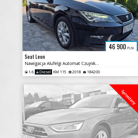
46 900
PLN
Seat Leon
Nawigacja Alufelgi Automat Czujniki Cofania
1.6
Diesel
KM 115
2018
184200
Sprzedany