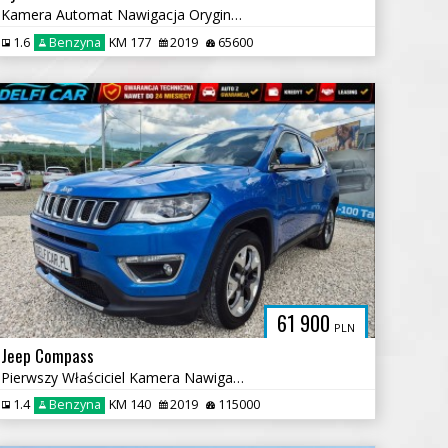
Kamera Automat Nawigacja Oryginalny Lakier
1.6
Benzyna
KM 177
2019
65600
61 900
PLN
Jeep Compass
Pierwszy Właściciel Kamera Nawigacja Car Play
1.4
Benzyna
KM 140
2019
115000