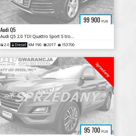
99 900
PLN
Audi Q5
Audi Q5 2.0 TDI Quattro Sport S tronic
2.0
Diesel
KM 190
2017
153700
Sprzedany
95 700
PLN