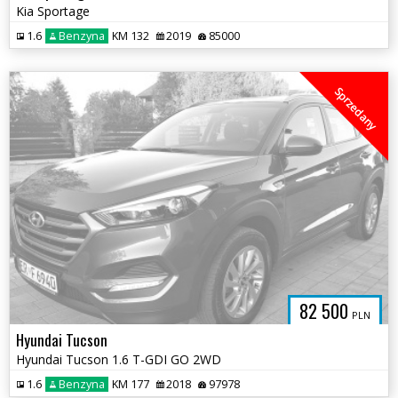
Kia Sportage
1.6
Benzyna
KM 132
2019
85000
Sprzedany
82 500
PLN
Hyundai Tucson
Hyundai Tucson 1.6 T-GDI GO 2WD
1.6
Benzyna
KM 177
2018
97978