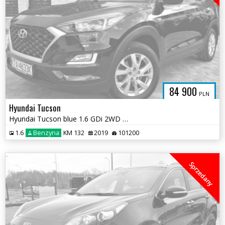
84 900
PLN
Hyundai Tucson
Hyundai Tucson blue 1.6 GDi 2WD Navi
1.6
Benzyna
KM 132
2019
101200
Sprzedany