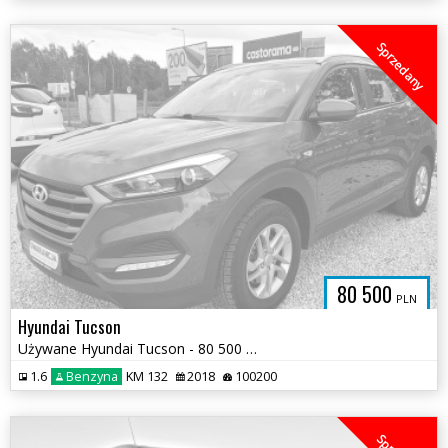
Sprzedany
80 500
PLN
Hyundai Tucson
Używane Hyundai Tucson - 80 500 PLN, 100 200 km - Otomoto
1.6
Benzyna
KM 132
2018
100200