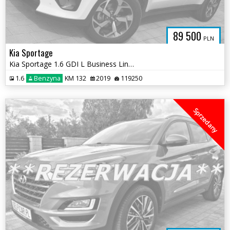
89 500
PLN
Kia Sportage
Kia Sportage 1.6 GDI L Business Line Plus 2WD
1.6
Benzyna
KM 132
2019
119250
Sprzedany