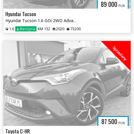
89 000
PLN
Hyundai Tucson
Hyundai Tucson 1.6 GDi 2WD Advantage
1.6
Benzyna
KM 132
2020
73200
Sprzedany
87 500
PLN
Toyota C-HR