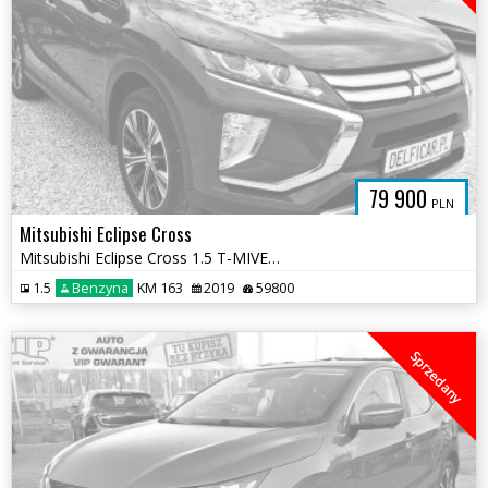
79 900
PLN
Mitsubishi Eclipse Cross
Mitsubishi Eclipse Cross 1.5 T-MIVEC (ClearTec) 2WD Active+
1.5
Benzyna
KM 163
2019
59800
Sprzedany