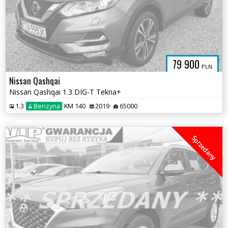
79 900
PLN
Nissan Qashqai
Nissan Qashqai 1.3 DIG-T Tekna+
1.3
Benzyna
KM 140
2019
65000
Sprzedany