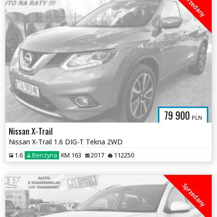
Sprzedany
79 900
PLN
Nissan X-Trail
Nissan X-Trail 1.6 DIG-T Tekna 2WD
1.6
Benzyna
KM 163
2017
112250
Sprzedany