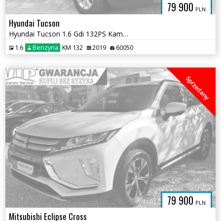
79 900
PLN
Hyundai Tucson
Hyundai Tucson 1.6 Gdi 132PS Kamera Nawigacja Car-Play Android Google
1.6
Benzyna
KM 132
2019
60050
Sprzedany
79 900
PLN
Mitsubishi Eclipse Cross