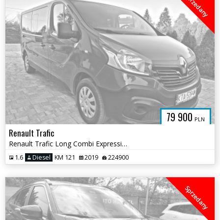
Sprzedany
79 900
PLN
Renault Trafic
Renault Trafic Long Combi Expression
1.6
Diesel
KM 121
2019
224900
Sprzedany