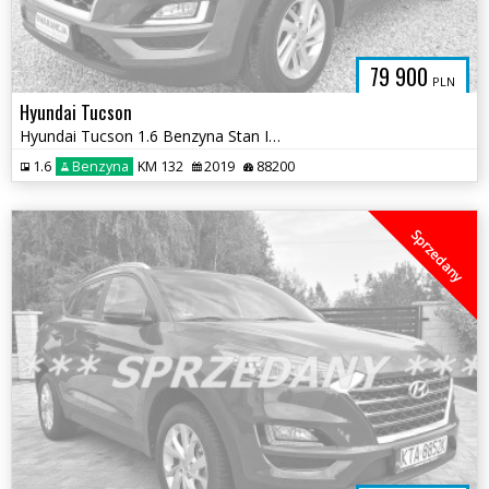
79 900
PLN
Hyundai Tucson
Hyundai Tucson 1.6 Benzyna Stan Idealny Kamera Nawi Alufelgi
1.6
Benzyna
KM 132
2019
88200
Sprzedany