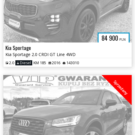
84 900
PLN
Kia Sportage
Kia Sportage 2.0 CRDI GT Line 4WD
2.0
Diesel
KM 185
2016
143010
Sprzedany