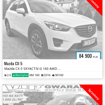
Sprzedany
84 900
PLN
Mazda CX-5
Mazda CX-5 SKYACTIV-G 160 AWD Sports-Line
2.0
Benzyna
KM 160
2016
90100
Sprzedany