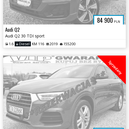
84 900
PLN
Audi Q2
Audi Q2 30 TDI sport
1.6
Diesel
KM 116
2019
155200
Sprzedany