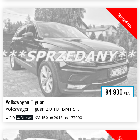
Sprzedany
84 900
PLN
Volkswagen Tiguan
Volkswagen Tiguan 2.0 TDI BMT SCR 4Mot Highline DSG
2.0
Diesel
KM 150
2018
177900