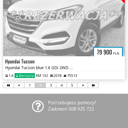
79 900
PLN
Hyundai Tucson
Hyundai Tucson blue 1.6 GDi 2WD Navi
1.6
Benzyna
KM 132
2018
75513
1
2
3
4
5
Potrzebujesz pomocy?
Zadzwoń 508 925 722