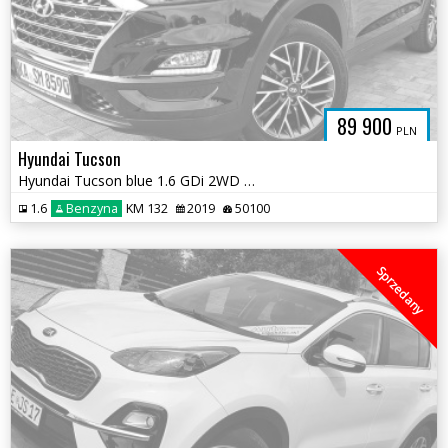
89 900
PLN
Hyundai Tucson
Hyundai Tucson blue 1.6 GDi 2WD Navi
1.6
Benzyna
KM 132
2019
50100
Sprzedany