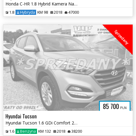
Honda C-HR 1.8 Hybrid Kamera Navigacja 2 Kpl Kół
1.8
Hybryda
KM 98
2018
47000
Sprzedany
85 700
PLN
Hyundai Tucson
Hyundai Tucson 1.6 GDi Comfort 2WD
1.6
Benzyna
KM 132
2018
38200