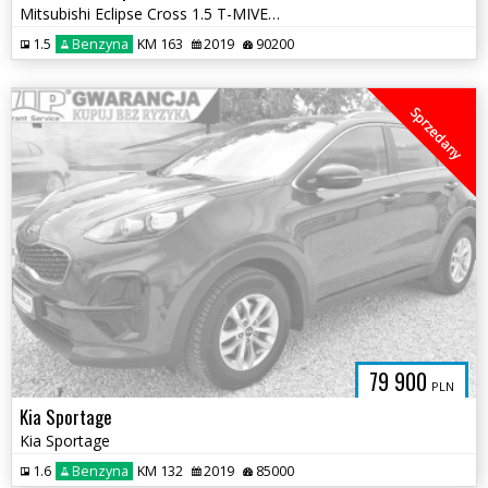
Mitsubishi Eclipse Cross 1.5 T-MIVEC ClearTec 2WD Diamant Edition Plus
1.5
Benzyna
KM 163
2019
90200
Sprzedany
79 900
PLN
Kia Sportage
Kia Sportage
1.6
Benzyna
KM 132
2019
85000