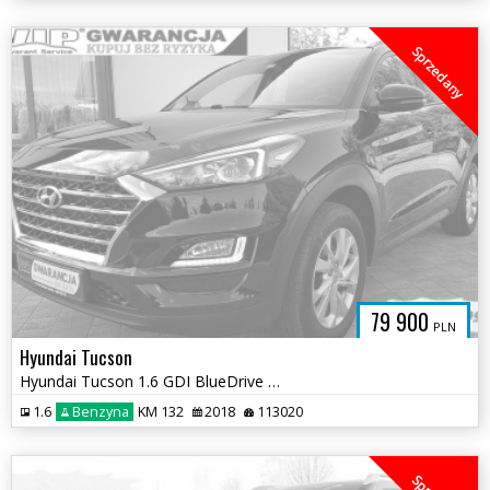
Sprzedany
79 900
PLN
Hyundai Tucson
Hyundai Tucson 1.6 GDI BlueDrive Comfort 2WD
1.6
Benzyna
KM 132
2018
113020