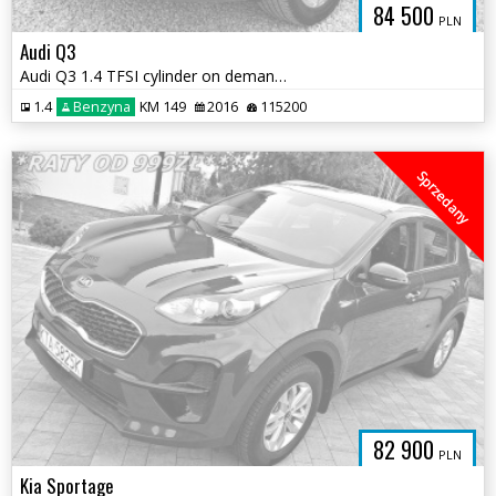
84 500
PLN
Audi Q3
Audi Q3 1.4 TFSI cylinder on demand ultra design
1.4
Benzyna
KM 149
2016
115200
Sprzedany
82 900
PLN
Kia Sportage