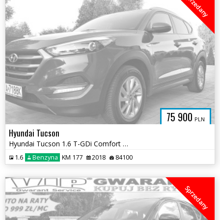
Sprzedany
75 900
PLN
Hyundai Tucson
Hyundai Tucson 1.6 T-GDi Comfort 2WD
1.6
Benzyna
KM 177
2018
84100
Sprzedany