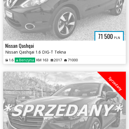
71 500
PLN
Nissan Qashqai
Nissan Qashqai 1.6 DIG-T Tekna
1.6
Benzyna
KM 163
2017
71000
Sprzedany