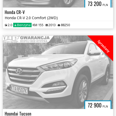
73 200
PLN
Honda CR-V
Honda CR-V 2.0 Comfort (2WD)
2.0
Benzyna
KM 155
2013
88250
Sprzedany
72 900
PLN
Hyundai Tucson