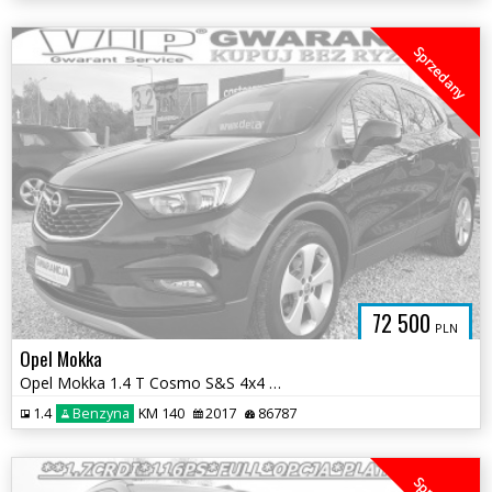
Sprzedany
72 500
PLN
Opel Mokka
Opel Mokka 1.4 T Cosmo S&S 4x4 EU6
1.4
Benzyna
KM 140
2017
86787