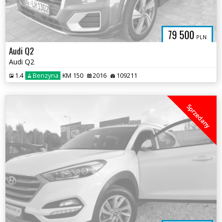
79 500
PLN
Audi Q2
Audi Q2
1.4
Benzyna
KM 150
2016
109211
Sprzedany