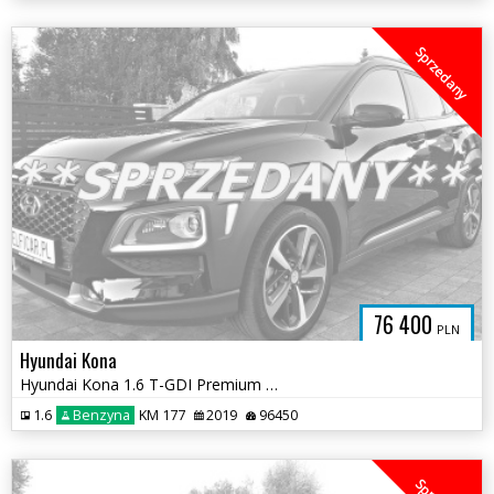
Sprzedany
76 400
PLN
Hyundai Kona
Hyundai Kona 1.6 T-GDI Premium DCT
1.6
Benzyna
KM 177
2019
96450