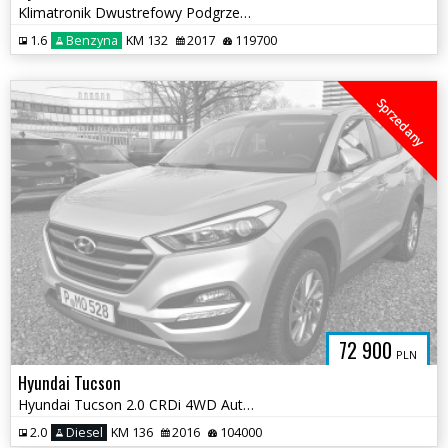
Klimatronik Dwustrefowy Podgrzewana Kierownica Tempomat
1.6
Benzyna
KM 132
2017
119700
Sprzedany
72 900
PLN
Hyundai Tucson
Hyundai Tucson 2.0 CRDi 4WD Automatik Advantage
2.0
Diesel
KM 136
2016
104000