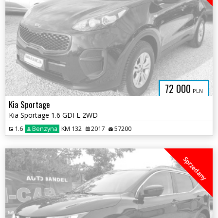
72 000
PLN
Kia Sportage
Kia Sportage 1.6 GDI L 2WD
1.6
Benzyna
KM 132
2017
57200
Sprzedany