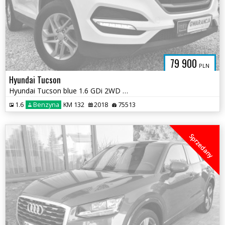
79 900
PLN
Hyundai Tucson
Hyundai Tucson blue 1.6 GDi 2WD Navi
1.6
Benzyna
KM 132
2018
75513
Sprzedany