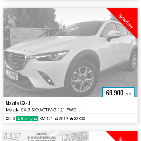
Sprzedany
69 900
PLN
Mazda CX-3
Mazda CX-3 SKYACTIV-G 121 FWD Sports-Line
2.0
Benzyna
KM 121
2019
82800