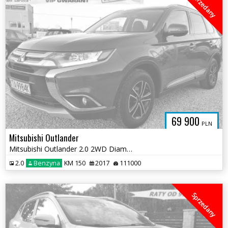
Sprzedany
69 900
PLN
Mitsubishi Outlander
Mitsubishi Outlander 2.0 2WD Diamant Edition
2.0
Benzyna
KM 150
2017
111000
Sprzedany