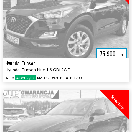
75 900
PLN
Hyundai Tucson
Hyundai Tucson blue 1.6 GDi 2WD Navi
1.6
Benzyna
KM 132
2019
101200
Sprzedany