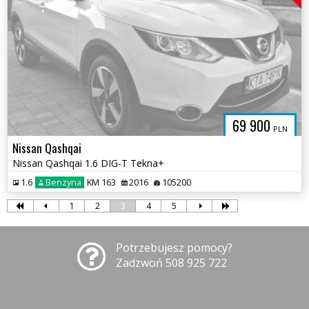
69 900
PLN
Nissan Qashqai
Nissan Qashqai 1.6 DIG-T Tekna+
1.6
Benzyna
KM 163
2016
105200
1
2
3
4
5
Potrzebujesz pomocy?
Zadzwoń 508 925 722