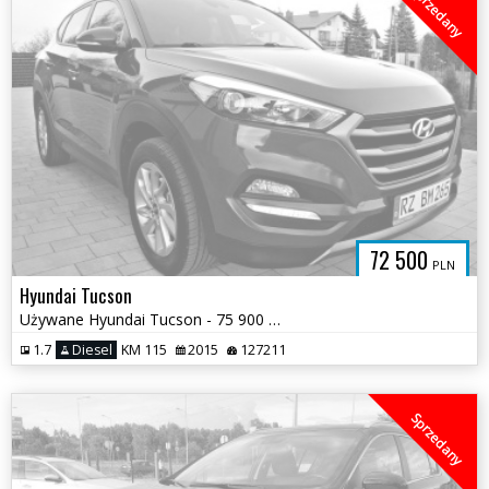
Sprzedany
72 500
PLN
Hyundai Tucson
Używane Hyundai Tucson - 75 900 PLN, 127 211 km - Otomoto
1.7
Diesel
KM 115
2015
127211
Sprzedany