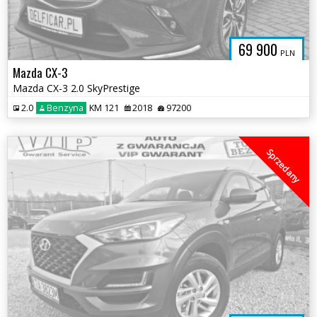
69 900
PLN
Mazda CX-3
Mazda CX-3 2.0 SkyPrestige
2.0
Benzyna
KM 121
2018
97200
Sprzedany