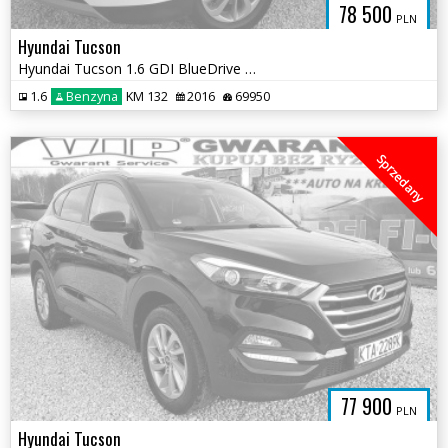
78 500
PLN
Hyundai Tucson
Hyundai Tucson 1.6 GDI BlueDrive Style 2WD
1.6
Benzyna
KM 132
2016
69950
Sprzedany
77 900
PLN
Hyundai Tucson