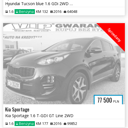
Hyundai Tucson blue 1.6 GDi 2WD Navi
1.6
Benzyna
KM 132
2016
64048
Sprzedany
77 500
PLN
Kia Sportage
Kia Sportage 1.6 T-GDI GT Line 2WD
1.6
Benzyna
KM 177
2016
99852