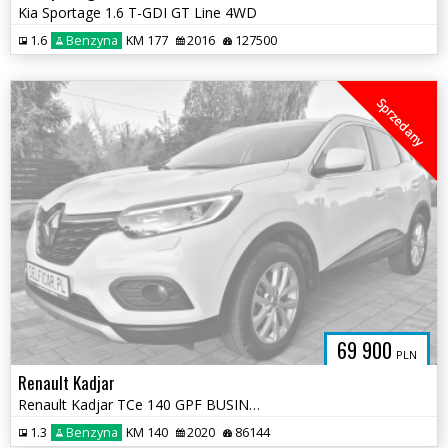
Kia Sportage 1.6 T-GDI GT Line 4WD
1.6
Benzyna
KM 177
2016
127500
Sprzedany
69 900
PLN
Renault Kadjar
Renault Kadjar TCe 140 GPF BUSINESS EDITION
1.3
Benzyna
KM 140
2020
86144