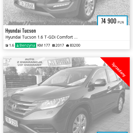
74 900
PLN
Hyundai Tucson
Hyundai Tucson 1.6 T-GDi Comfort 2WD
1.6
Benzyna
KM 177
2017
83200
Sprzedany