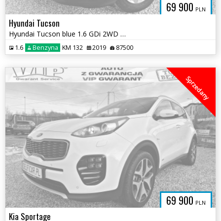
69 900
PLN
Hyundai Tucson
Hyundai Tucson blue 1.6 GDi 2WD Navi
1.6
Benzyna
KM 132
2019
87500
Sprzedany
69 900
PLN
Kia Sportage